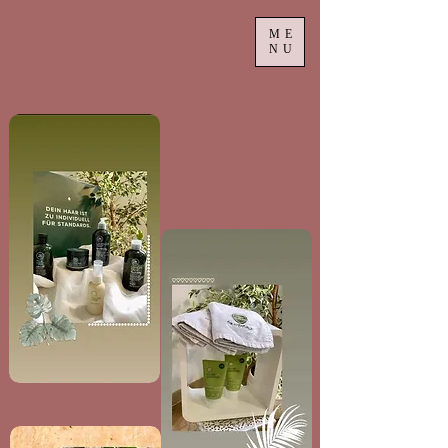
ME
NU